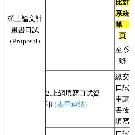
比對
系統
碩士論文計
第一
畫書口試
頁
（Proposal）
至系
辦
繳交
口試
2.上網填寫口試資
申請
訊
(表單連結)
書後
填寫
口試