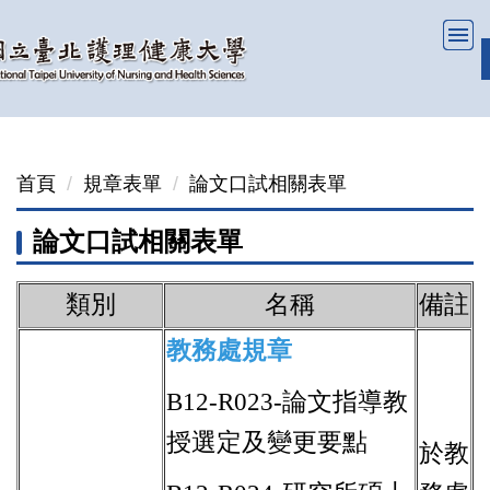
跳
到
主
要
內
容
首頁
規章表單
論文口試相關表單
區
論文口試相關表單
類別
名稱
備註
教務處規章
B12-R023-論文指導教
授選定及變更要點
於教