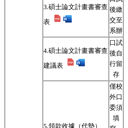
3.碩士論文計畫書審查
後繳
交至
表
系辦
口試
4.碩士論文計畫書審查
後自
行留
建議表
存
僅校
外口
委須
填
5.領款收據（代墊）