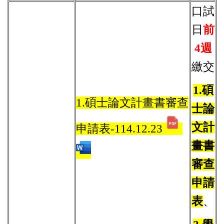
口試
日
前
4週
繳交
1.碩
1.碩士論文計畫書審查
士論
文計
申請表-114.12.23
畫書
審查
申請
表
、