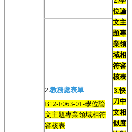
2.學
位論
文主
題專
業領
域相
符審
核表
2.
教務處表單
3.
快
刀中
B12-F063-01-學位論
文相
文主題專業領域相符
似度
審核表