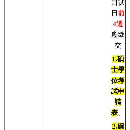
口試
日
前
4週
應繳
交
1.碩
士學
位考
試申
請
表
、
2.碩