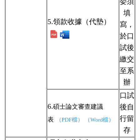
委須
填
5.領款收據（代墊）
寫，
於口
試後
繳交
至系
辦
口試
6.
碩士論文審查建議
後自
行留
表
（
PDF檔）
（Word檔）
存