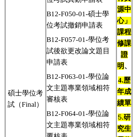
源中
B12-F050-01-碩士學
心」
位考試撤銷申請表
課程
B12-F057-01-學位考
修課
試後欲更改論文題目
證
申請表
明
、
B12-F063-01-學位論
4.歷
文主題專業領域相符
年成
碩士學位考
審核表
績單
試（Final）
B12-F064-01-學位論
5
.
研
文主題專業領域相符
究生
覆核表