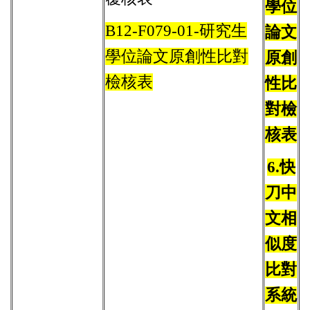
學位
B12-F079-01-研究生
論文
學位論文原創性比對
原創
檢核表
性比
對檢
核表
6.
快
刀中
文相
似度
比對
系統