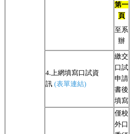
第一
頁
至系
辦
繳交
口試
4.上網填寫口試資
申請
訊
(表單連結)
書後
填寫
僅校
外口