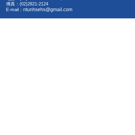
傳真：(02)2821-2124
E-mail：
ntunhsehs@gmail.com