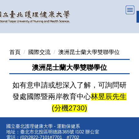
跳
到
主
要
內
容
首頁
國際交流
澳洲昆士蘭大學雙聯學位
區
澳洲昆士蘭大學雙聯學位
如有意申請或想深入了解，可詢問研
發處國際暨兩岸教育中心
林昱辰先生
(分機2730)
國立臺北護理健康大學 - 運動保健系
地址：臺北市北投區明德路365號 I102 辦公室
電話：(02)2822-7101#7701、#7702