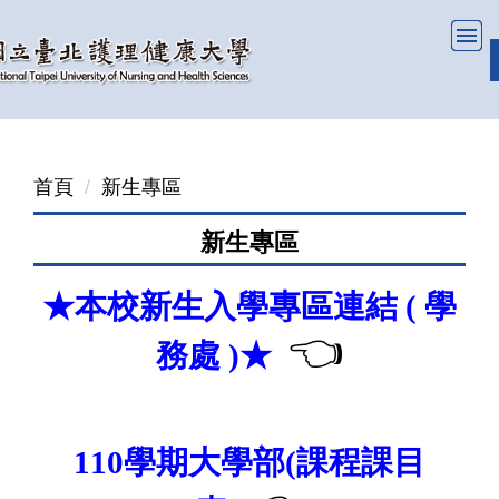
跳
到
主
要
內
容
首頁
新生專區
區
新生專區
★本校新生入學專區連結 ( 學
👈
務處 )
★
110學期大學部(課程課目