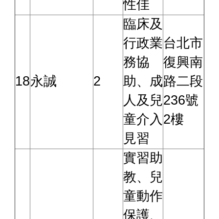
性佳
臨床及
行政業
台北市
務協
復興南
18
永誠
2
助、成
路二段
人及兒
236號
童介入
2樓
見習
實習助
教、兒
童動作
保護、