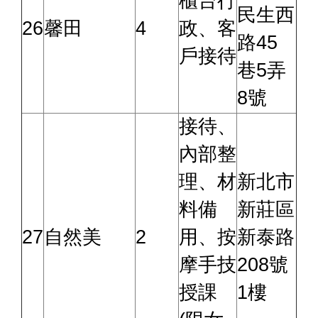
櫃台行
民生西
26
馨田
4
政、客
路45
戶接待
巷5弄
8號
接待、
內部整
理、材
新北市
料備
新莊區
27
自然美
2
用、按
新泰路
摩手技
208號
授課
1樓