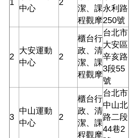
1
2
中心
潔、課
永利路
程觀摩
250號
台北市
櫃台行
大安區
大安運動
政、清
2
2
辛亥路
中心
潔、課
3段55
程觀摩
號
台北市
櫃台行
中山北
中山運動
政、清
3
2
路二段
中心
潔、課
44巷2
程觀摩