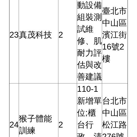
動設備
臺北市
組裝測
中山區
試維
23
真茂科技
2
濱江街
修、肌
16號2
耐力評
樓
估與改
善建議
110-1
新增單
台北市
位;櫃
中山區
猴子體能
24
2
台行
松江路
訓練
政、清
276號