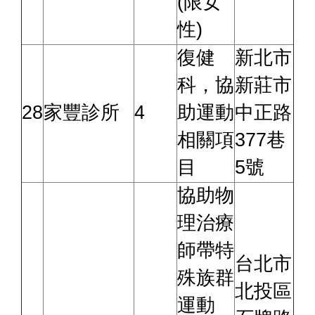
(限女
性)
復健
新北市
科，協
新莊市
28
家豐診所
4
助運動
中正路
相關項
377巷
目
5號
協助物
理治療
師帶特
台北市
殊族群
北投區
運動