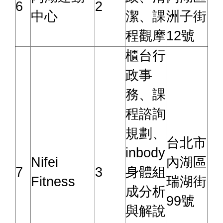
6
2
中心
潔、課
洲子街
程觀摩
12號
櫃台行
政事
務、課
程諮詢
規劃、
台北市
inbody
Nifei
內湖區
7
3
身體組
Fitness
瑞湖街
成分析
99號
與解說