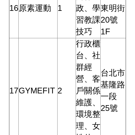
16
原素運動
1
政、學
東明街
習教課
20號
技巧
1F
行政櫃
台、社
群經
台北市
營、客
基隆路
17
GYMEFIT
2
戶關係
一段
維護、
25號
環境整
理、女