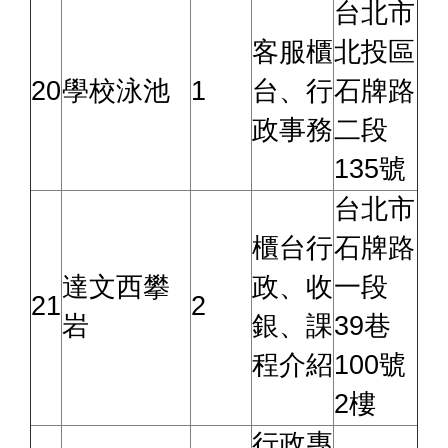
台北市
客服櫃
北投區
20
學校泳池
1
台、行
石牌路
政事務
二段
135號
台北市
櫃台行
石牌路
達文西攀
政、收
一段
21
2
岩
銀、課
39巷
程介紹
100號
2樓
行政專