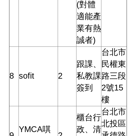
(對體
適能產
業有熱
誠者)
台北市
跟課、
民權東
8
sofit
2
私教課
路三段
簽到
2號15
樓
台北市
櫃台行
北投區
YMCA唭
政、清
9
2
承德路