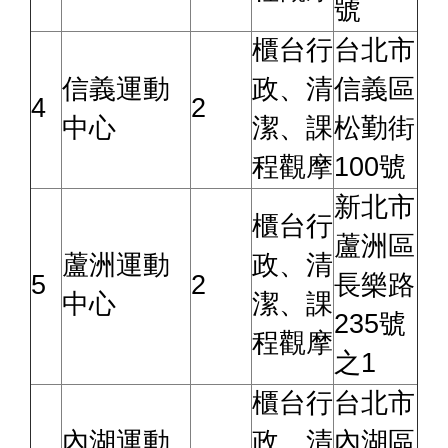
號
櫃台行
台北市
信義運動
政、清
信義區
4
2
中心
潔、課
松勤街
程觀摩
100號
新北市
櫃台行
蘆洲區
蘆洲運動
政、清
5
2
長樂路
中心
潔、課
235號
程觀摩
之1
櫃台行
台北市
內湖運動
政、清
內湖區