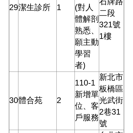
石牌路
29
潔生診所
1
(對人
二段
體解剖
321號
熟悉、
1樓
願主動
學習
者)
新北市
110-1
板橋區
新增單
30
體合苑
2
光武街
位、客
2巷31
戶服務
號