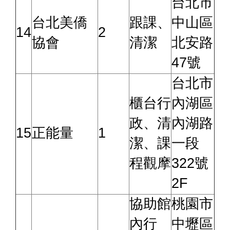
台北市
台北美僑
跟課、
中山區
14
2
協會
清潔
北安路
47號
台北市
櫃台行
內湖區
政、清
內湖路
15
正能量
1
潔、課
一段
程觀摩
322號
2F
協助館
桃園市
內行
中壢區