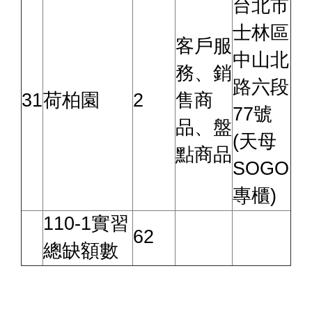
台北市
士林區
客戶服
中山北
務、銷
路六段
31
荷柏園
2
售商
77號
品、盤
(天母
點商品
SOGO
專櫃)
110-1實習
62
總缺額數