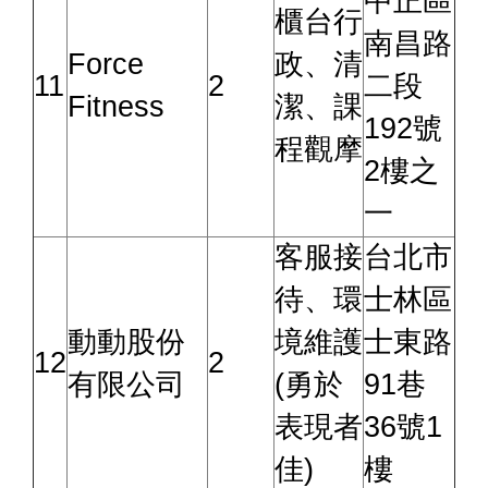
中正區
櫃台行
南昌路
Force
政、清
11
2
二段
Fitness
潔、課
192號
程觀摩
2樓之
一
客服接
台北市
待、環
士林區
動動股份
境維護
士東路
12
2
有限公司
(勇於
91巷
表現者
36號1
佳)
樓