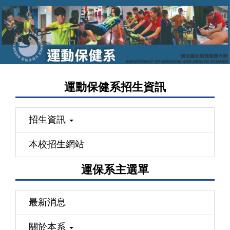
跳
到
主
要
內
容
運動保健系招生資訊
區
招生資訊
本校招生網站
運保系主選單
最新消息
關於本系