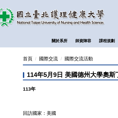
跳
到
主
要
內
容
關於系所
師資陣容
課程規劃
區
首頁
國際交流
國際交流活動
114年5月9日 美國德州大學
113年
回訪國家：美國