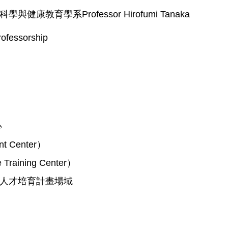
育學系Professor Hirofumi Tanaka
ofessorship
心
 Center）
raining Center）
人才培育計畫場域