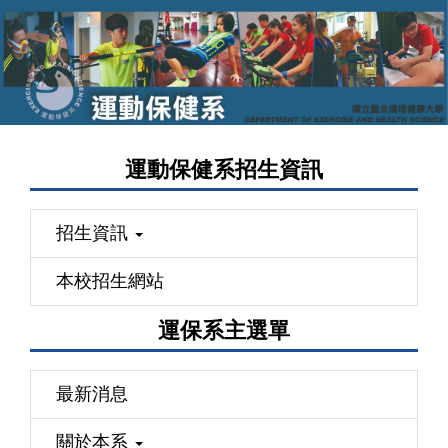
跳
到
主
要
內
容
運動保健系招生資訊
區
招生資訊
本校招生網站
運保系主選單
最新消息
關於本系