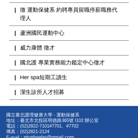
徵 運動保健系 約聘專員留職停薪職務代
理人
蘆洲國民運動中心
威力康體 徵才
國北護 專業實務能力鑑定中心徵才
Her spa短期工讀生
潔生診所人才招募
國立臺北護理健康大學 - 運動保健系
地址：臺北市北投區明德路365號 I102 辦公室
電話：(02)2822-7101#7701、#7702
傳真：(02)2821-2124
E-mail：
ntunhsehs@gmail.com