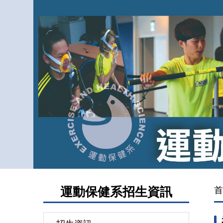
跳
到
主
要
內
容
區
運動保健系招生資訊
首