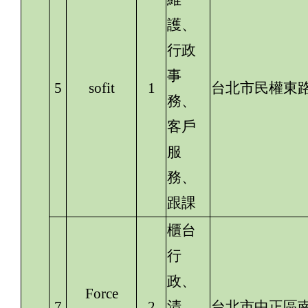
護、
行政
事
5
sofit
1
台北市民權東路
務、
客戶
服
務、
跟課
櫃台
行
政、
Force
7
2
清
台北市中正區南