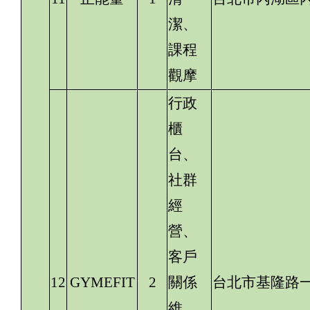
潔、
課程
觀摩
行政
櫃
台、
社群
經
營、
客戶
12
GYMEFIT
2
關係
台北市基隆路一
維