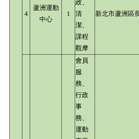
政、
蘆洲運動
4
1
清
新北市蘆洲區長樂
中心
潔、
課程
觀摩
會員
服
務、
行政
事
務、
運動