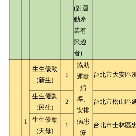
(對運
動產
業有
興趣
者)
協助
生生優動
1
台北市大安區
運動
(新生)
指
生生優動
導、
2
台北市松山區延
(民生)
安排
生生優動
1
病患
1
台北市士林區忠
(天母)
療