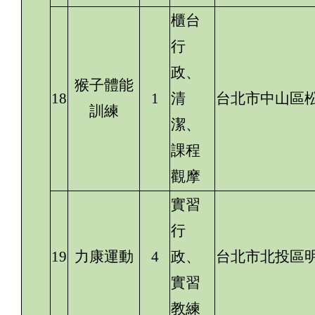
櫃台
行
政、
猴子體能
18
1
清
台北市中山區松
訓練
潔、
課程
觀摩
實習
行
19
力康運動
4
政、
台北市北投區明
實習
教練