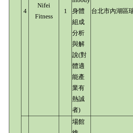
inbody
Nifei
4
1
身體
台北市內湖區瑞
Fitness
組成
分析
與解
說(對
體適
能產
業有
熱誠
者)
場館
維