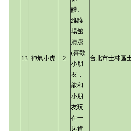
護、
維護
場館
清潔
(喜歡
13
神氣小虎
2
台北市士林區士
小朋
友，
能和
小朋
友玩
在一
起肯