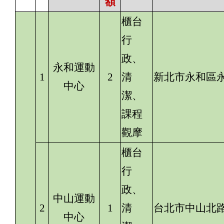
額
櫃台
行
政、
永和運動
1
2
清
新北市永和區永
中心
潔、
課程
觀摩
櫃台
行
政、
中山運動
2
1
清
台北市中山北路
中心