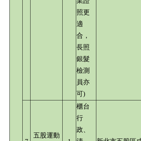
業證
照更
適
合，
長照
銀髮
檢測
員亦
可)
櫃台
行
政、
五股運動