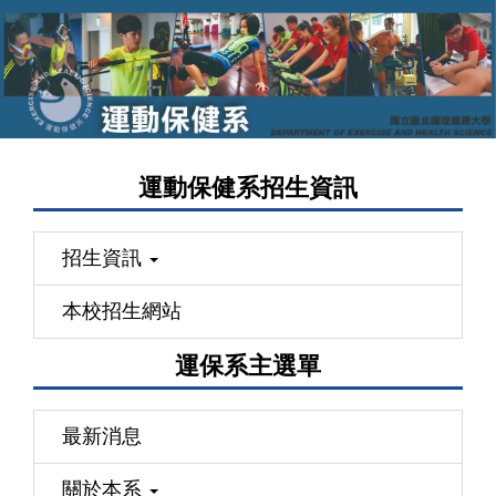
跳
到
主
要
內
容
運動保健系招生資訊
區
招生資訊
本校招生網站
運保系主選單
最新消息
關於本系