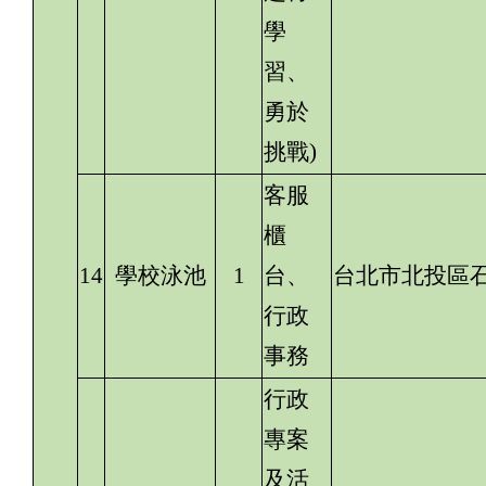
學
習、
勇於
挑戰)
客服
櫃
14
學校泳池
1
台、
台北市北投區石
行政
事務
行政
專案
及活