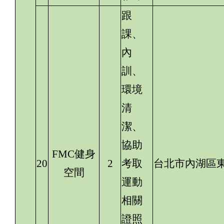
跟
課、
內
訓、
環境
清
潔、
協助
FMC健身
20
2
考取
台北市內湖區東
空間
運動
相關
證照