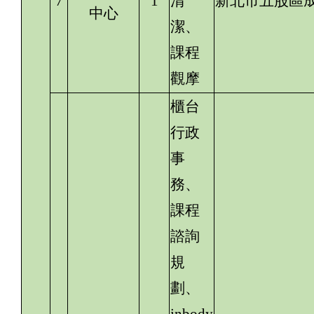
7
1
清
新北市五股區成
中心
潔、
課程
觀摩
櫃台
行政
事
務、
課程
諮詢
規
劃、