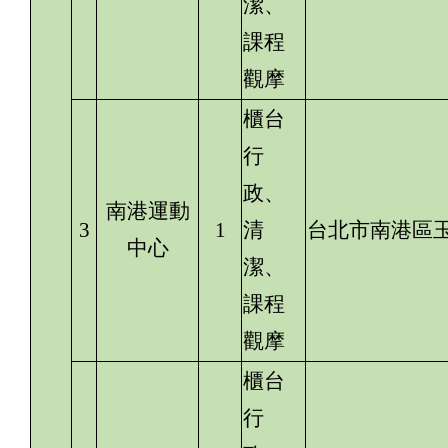
潔、
課程
觀摩
櫃台
行
政、
南港運動
3
1
清
台北市南港區玉
中心
潔、
課程
觀摩
櫃台
行