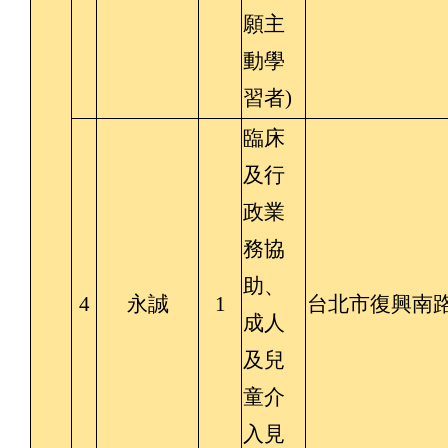
願主
動學
習者)
臨床
及行
政業
務協
助、
4
永誠
1
台北市復興南路
成人
及兒
童介
入見