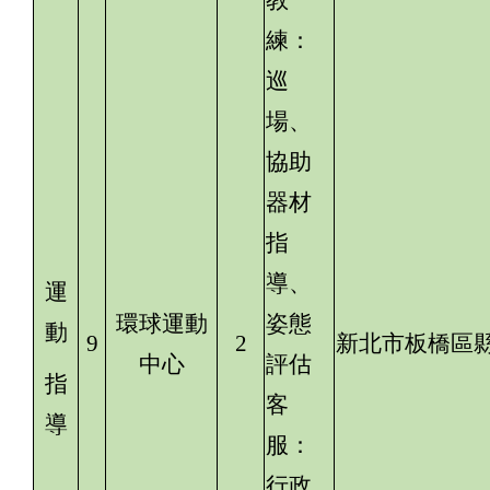
教
練：
巡
場、
協助
器材
指
導、
運
環球運動
姿態
動
9
2
新北市板橋區縣
中心
評估
指
客
導
服：
行政