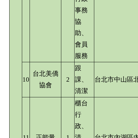
事務
協
助、
會員
服務
跟
台北美僑
10
2
課、
台北市中山區北
協會
清潔
櫃台
行
政、
11
正能量
1
清
台北市內湖區內