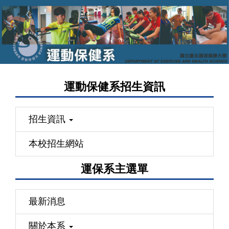
跳
到
主
要
內
容
運動保健系招生資訊
區
招生資訊
本校招生網站
運保系主選單
最新消息
關於本系