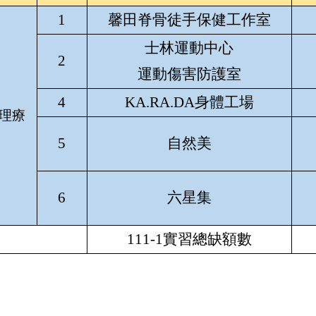
1
馨田脊骨徒手保健工作室
士林運動中心
2
運動傷害防護室
4
KA.RA.DA身體工場
理療
5
自然美
6
六星集
111-1實習總缺額數