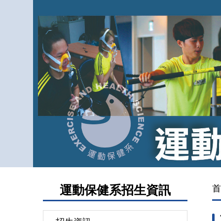
跳
到
主
要
內
容
區
運動保健系招生資訊
首