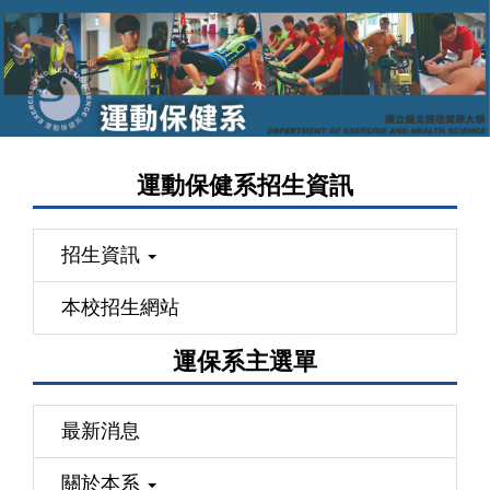
跳
到
主
要
內
容
運動保健系招生資訊
區
招生資訊
本校招生網站
運保系主選單
最新消息
關於本系