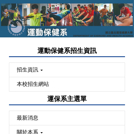
跳
到
主
要
內
容
運動保健系招生資訊
區
招生資訊
本校招生網站
運保系主選單
最新消息
關於本系