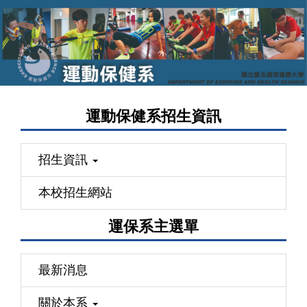
跳
到
主
要
內
容
運動保健系招生資訊
區
招生資訊
本校招生網站
運保系主選單
最新消息
關於本系