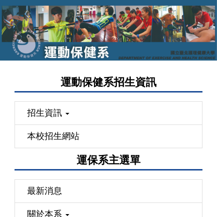
跳
到
主
要
內
容
運動保健系招生資訊
區
招生資訊
本校招生網站
運保系主選單
最新消息
關於本系