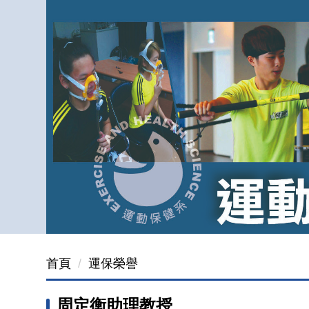
跳
到
主
要
內
容
區
首頁
運保榮譽
周定衡助理教授