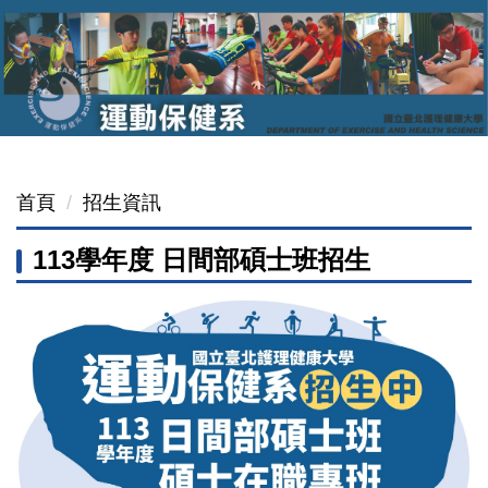
跳
到
主
要
內
容
區
首頁
招生資訊
113學年度 日間部碩士班招生