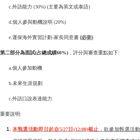
c.
外語能力
(30%) (
主要為英文或泰語
)
d.
個人參與動機說明
(20%)
e.
運保海外實習計劃
-
家長同意書
(
必要
)
第二部分為面試
(
占總成績
60%)
，評分與審查重點如下
:
a.
個人參加動機
b.
未來生涯規劃
c.
外語口說表達能力
重要說明
:
本甄選活動即日起自
5/27
日
(12:00)
截止
，欲參加甄選活