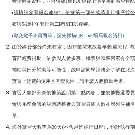
者請備妥資料，並合併成1個PDF檔後上傳至書面審查連結
(詳情請參閱報名連結)，依據第一部分成績進行排序並公
布與5/28中午安排第二階段口試複審。
(
繳交電子本書面前，請先掃描QR code填寫報名資料)
由於經費部分尚未核定，因作業需求故提早甄選流程! 教
育部經費補助上依參與人數多寡、機票與匯率因素有全額
補助與部分補助等可能性，故申請同學請務必了解在此次
實習上經費的使用具有變化性，請申請人應慎重考慮。
實習人數部分會依據第說明第二點內容，並依據甄選委員
會與系務會議的決議調整參與實習最終人數並增列候補名
單。
海外實習天數需為
30
天
(
不含起迄飛行日程
)
，預計執行