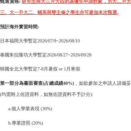
甄選資格
:
研究生與大三升大四的為優先申請對象，另大二升
三、大一升大二、輔系與雙主修之學生亦可參加本次甄選
。
預計海外實習時間
:
日本福岡大學暫定
2026/07/9~2026/08/10
泰國朱拉隆功大學暫定
2026/08/27~2026/09/28
韓國全北大學暫定
7-8
月暑假
or 1
月寒假
第一部分為書面審查
(
占總成績40
%)
，如欲參加之申請人請備
(
均需附上佐證資料，如無佐證資料不予計分
):
a.
個人學業表現
(30%)
b.
專業證照
(20%)