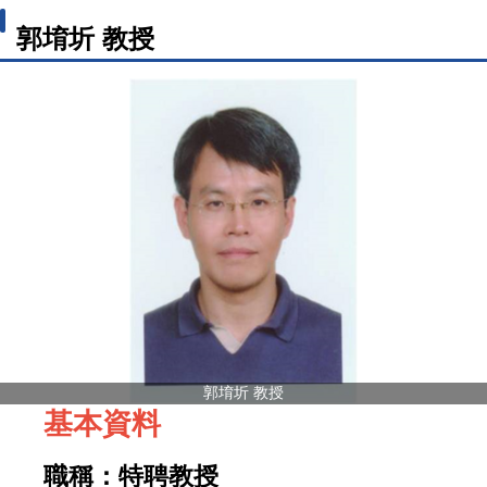
郭堉圻 教授
郭堉圻 教授
基本資料
職稱：
特聘教授