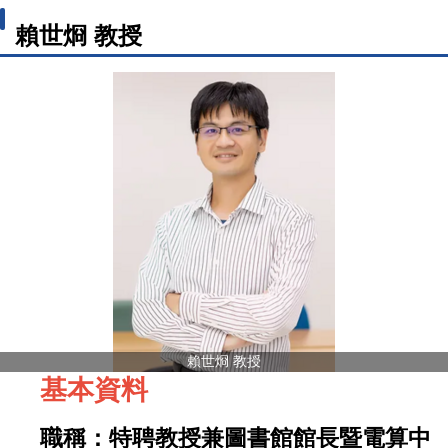
賴世烱 教授
賴世烱 教授
基本資料
職稱：特聘教授兼
圖書館館長暨電算中