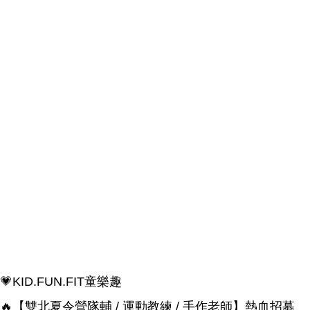
💗KID.FUN.FIT童樂趣
🔥【雙北夏令營隊輔 / 運動教練 / 手作老師】熱血招募