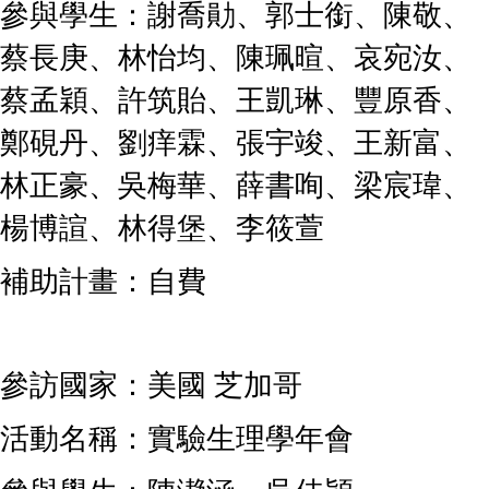
參與學生：謝喬勛、郭士銜、陳敬、
蔡長庚、林怡均、陳珮暄、哀宛汝、
蔡孟穎、許筑貽、王凱琳、豐原香、
鄭硯丹、劉痒霖、張宇竣、王新富、
林正豪、吳梅華、薛書咰、梁宸瑋、
楊博諠、林得堡、李筱萱
補助計畫：自費
參訪國家：美國 芝加哥
活動名稱：實驗生理學年會